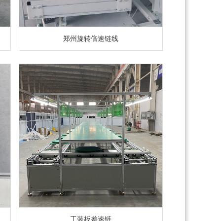
郑州旋转倍速链线
工装板差速链