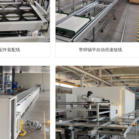
配件装配线
带焊锡半自动倍速链线