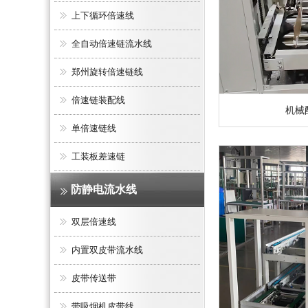
上下循环倍速线
全自动倍速链流水线
郑州旋转倍速链线
倍速链装配线
机械
单倍速链线
工装板差速链
防静电流水线
双层倍速线
内置双皮带流水线
皮带传送带
带吸烟机皮带线