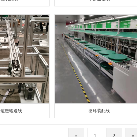
倍速链输送线
循环装配线
«
1
2
»