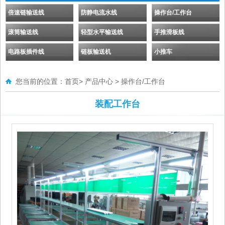
倍速链输送线
防静电流水线
操作台/工作台
滚筒输送线
轻型水平输送线
手推滑板线
电路板插件线
链板输送机
小推车
您当前的位置：
首页
>
产品中心
>
操作台/工作台
装配工作台