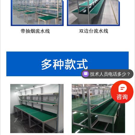
技术人员电话多少？