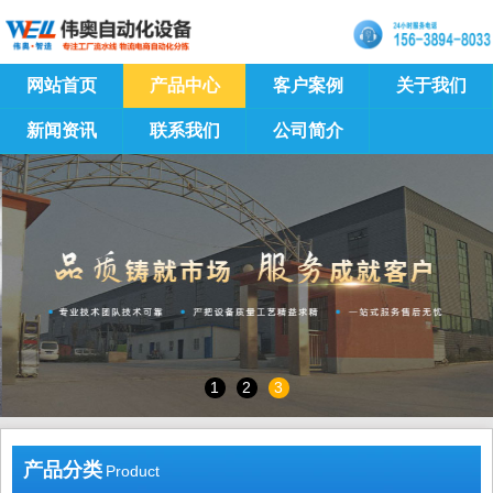
网站首页
产品中心
客户案例
关于我们
新闻资讯
联系我们
公司简介
1
2
3
产品分类
Product