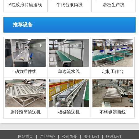
A包胶滚筒输送线
牛眼台滚筒线
滑板生产线
推荐设备
动力插件线
单边流水线
定制工作台
旋转滚筒输送机
板链输送机
不锈钢滚筒线
网站首页
|
产品中心
|
公司简介
|
关于我们
|
联系我们