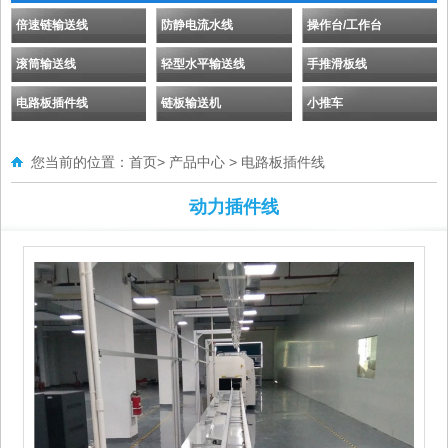
倍速链输送线
防静电流水线
操作台/工作台
滚筒输送线
轻型水平输送线
手推滑板线
电路板插件线
链板输送机
小推车
您当前的位置：
首页
>
产品中心
>
电路板插件线
动力插件线