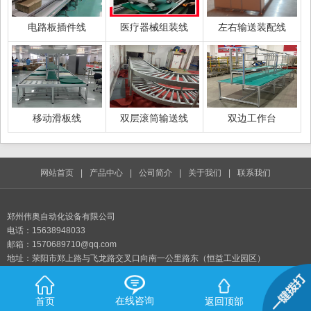
电路板插件线
医疗器械组装线
左右输送装配线
移动滑板线
双层滚筒输送线
双边工作台
网站首页
|
产品中心
|
公司简介
|
关于我们
|
联系我们
郑州伟奥自动化设备有限公司
电话：15638948033
邮箱：1570689710@qq.com
地址：荥阳市郑上路与飞龙路交叉口向南一公里路东（恒益工业园区）
在线咨询
首页
返回顶部