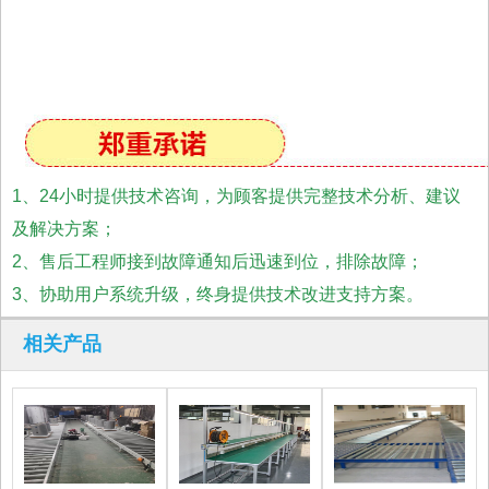
1、24小时提供技术咨询，为顾客提供完整技术分析、建议
及解决方案；
2、售后工程师接到故障通知后迅速到位，排除故障；
3、协助用户系统升级，终身提供技术改进支持方案。
相关产品