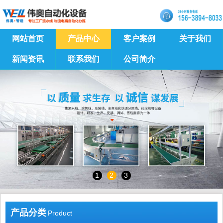
网站首页
产品中心
客户案例
关于我们
新闻资讯
联系我们
公司简介
1
2
3
产品分类
Product